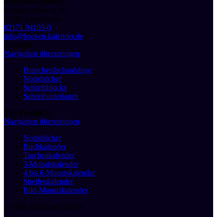
druckhaus boeken
Bürgerbuschweg 48
51381 Leverkusen
02171 94103-0
info@boeken-kalender.de
Toplinks
Navigation überspringen
Branchenfachanhänge
Notizbücher
Schreibblocks
Schreibunterlagen
Top Produkte
Navigation überspringen
Notizbücher
Buchkalender
Taschenkalender
3-Monatskalender
4 bis 6-Monatskalender
Streifenkalender
Bild-Monatskalender
© 2026 druckhaus boeken