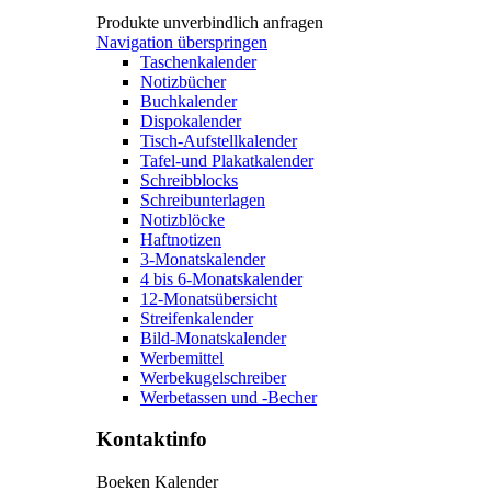
Produkte unverbindlich anfragen
Navigation überspringen
Taschenkalender
Notizbücher
Buchkalender
Dispokalender
Tisch-Aufstellkalender
Tafel-und Plakatkalender
Schreibblocks
Schreibunterlagen
Notizblöcke
Haftnotizen
3-Monatskalender
4 bis 6-Monatskalender
12-Monatsübersicht
Streifenkalender
Bild-Monatskalender
Werbemittel
Werbekugelschreiber
Werbetassen und -Becher
Kontaktinfo
Boeken Kalender