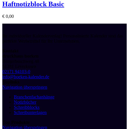
Haftnotizblock Basic
€
0,00
Ihr individueller Kalenderverlag! Personalisierte Kalender sind das
perfekte Werbemittel für Ihr Unternehmen.
Kontakt
druckhaus boeken
Bürgerbuschweg 48
51381 Leverkusen
02171 94103-0
info@boeken-kalender.de
Toplinks
Navigation überspringen
Branchenfachanhänge
Notizbücher
Schreibblocks
Schreibunterlagen
Top Produkte
Navigation überspringen