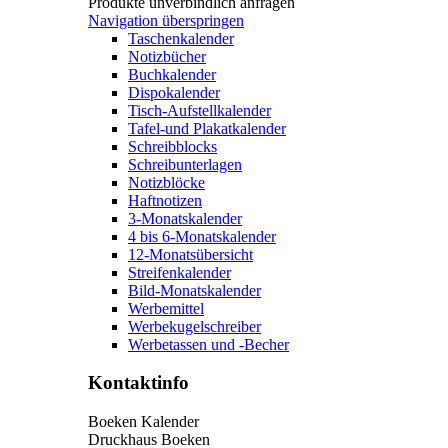
Produkte unverbindlich anfragen
Navigation überspringen
Taschenkalender
Notizbücher
Buchkalender
Dispokalender
Tisch-Aufstellkalender
Tafel-und Plakatkalender
Schreibblocks
Schreibunterlagen
Notizblöcke
Haftnotizen
3-Monatskalender
4 bis 6-Monatskalender
12-Monatsübersicht
Streifenkalender
Bild-Monatskalender
Werbemittel
Werbekugelschreiber
Werbetassen und -Becher
Kontaktinfo
Boeken Kalender
Druckhaus Boeken