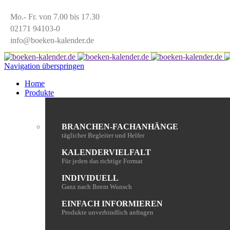
Mo.- Fr. von 7.00 bis 17.30
02171 94103-0
info@boeken-kalender.de
Navigation überspringen
Home
Produkte
BRANCHEN-FACHANHÄNGE
täglicher Begleiter und Helfer
KALENDERVIELFALT
Für jeden das richtige Format
INDIVIDUELL
Ganz nach Ihrem Wunsch
EINFACH INFORMIEREN
Produkte unverbindlich anfragen