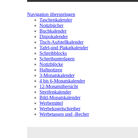
Navigation überspringen
Taschenkalender
Notizbücher
Buchkalender
Dispokalender
Tisch-Aufstellkalender
Tafel-und Plakatkalender
Schreibblocks
Schreibunterlagen
Notizblöcke
Haftnotizen
3-Monatskalender
4 bis 6-Monatskalender
12-Monatsübersicht
Streifenkalender
Bild-Monatskalender
Werbemittel
Werbekugelschreiber
Werbetassen und -Becher