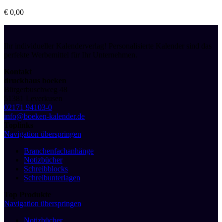
€
0,00
Ihr individueller Kalenderverlag! Personalisierte Kalender sind das
perfekte Werbemittel für Ihr Unternehmen.
Kontakt
druckhaus boeken
Bürgerbuschweg 48
51381 Leverkusen
02171 94103-0
info@boeken-kalender.de
Toplinks
Navigation überspringen
Branchenfachanhänge
Notizbücher
Schreibblocks
Schreibunterlagen
Top Produkte
Navigation überspringen
Notizbücher