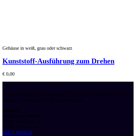
Gehäuse in weiß, grau oder schwarz
Kunststoff-Ausführung zum Drehen
€
0,00
Ihr individueller Kalenderverlag! Personalisierte Kalender sind das
perfekte Werbemittel für Ihr Unternehmen.
Kontakt
druckhaus boeken
Bürgerbuschweg 48
51381 Leverkusen
02171 94103-0