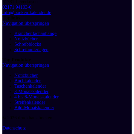
51381 Leverkusen
02171 94103-0
info@boeken-kalender.de
Toplinks
Navigation überspringen
Branchenfachanhänge
Notizbücher
Schreibblocks
Schreibunterlagen
Top Produkte
Navigation überspringen
Notizbücher
Buchkalender
Taschenkalender
3-Monatskalender
4 bis 6-Monatskalender
Streifenkalender
Bild-Monatskalender
© 2026 druckhaus boeken
Datenschutz