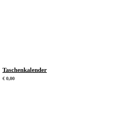
Gesamtumfang: 272 Seiten
Taschenkalender
€
0,00