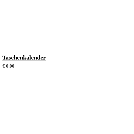
Mit frei wählbaren Fachanhängen (Format 105 x 146 mm)
Taschenkalender
€
0,00