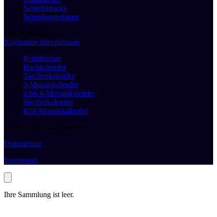
Schreibblocks
Schreibunterlagen
Top Produkte
Navigation überspringen
Notizbücher
Buchkalender
Taschenkalender
3-Monatskalender
4 bis 6-Monatskalender
Streifenkalender
Bild-Monatskalender
© 2026 druckhaus boeken
Datenschutz
Impressum
Ihre Sammlung ist leer.