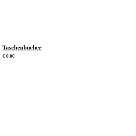
Mit frei wählbaren Fachanhängen (Format A6)
Taschenbücher
€
0,00