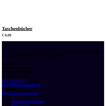
Mit frei wählbaren Fachanhängen (Format A6)
Taschenbücher
€
0,00
Ihr individueller Kalenderverlag! Personalisierte Kalender sind das
perfekte Werbemittel für Ihr Unternehmen.
Kontakt
druckhaus boeken
Bürgerbuschweg 48
51381 Leverkusen
02171 94103-0
info@boeken-kalender.de
Toplinks
Navigation überspringen
Branchenfachanhänge
Notizbücher