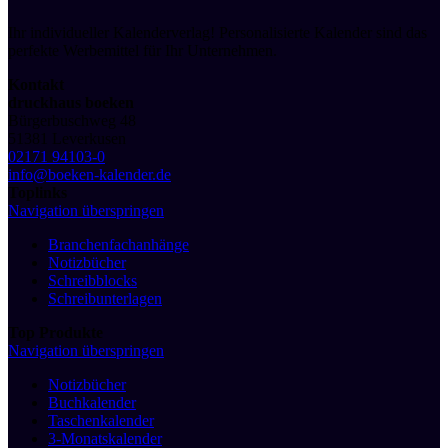
Ihr individueller Kalenderverlag! Personalisierte Kalender sind das
perfekte Werbemittel für Ihr Unternehmen.
Kontakt
druckhaus boeken
Bürgerbuschweg 48
51381 Leverkusen
02171 94103-0
info@boeken-kalender.de
Toplinks
Navigation überspringen
Branchenfachanhänge
Notizbücher
Schreibblocks
Schreibunterlagen
Top Produkte
Navigation überspringen
Notizbücher
Buchkalender
Taschenkalender
3-Monatskalender