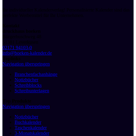
Ihr individueller Kalenderverlag! Personalisierte Kalender sind das
perfekte Werbemittel für Ihr Unternehmen.
Kontakt
druckhaus boeken
Bürgerbuschweg 48
51381 Leverkusen
02171 94103-0
info@boeken-kalender.de
Toplinks
Navigation überspringen
Branchenfachanhänge
Notizbücher
Schreibblocks
Schreibunterlagen
Top Produkte
Navigation überspringen
Notizbücher
Buchkalender
Taschenkalender
3-Monatskalender