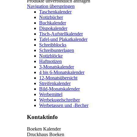
Produkte unverbindlich anfragen
Navigation überspringen
Taschenkalender
Notizbücher
Buchkalender
Dispokalender
Tisch-Aufstellkalender
Tafel-und Plakatkalender
Schreibblocks
Schreibunterlagen
Notizblöcke
Haftnotizen
3-Monatskalender
4 bis 6-Monatskalender
12-Monatsübersicht
Streifenkalender
Bild-Monatskalender
Werbemittel
Werbekugelschreiber
Werbetassen und -Becher
Kontaktinfo
Boeken Kalender
Druckhaus Boeken