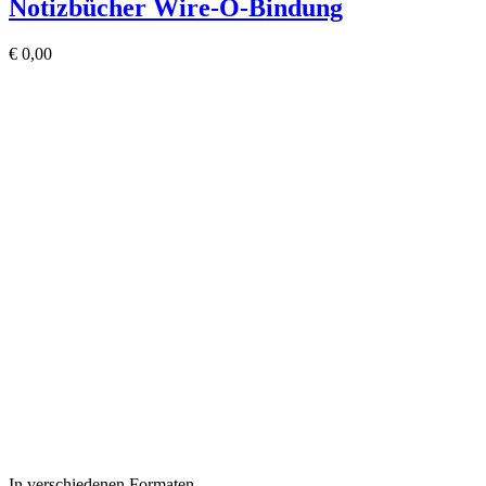
Notizbücher Wire-O-Bindung
€
0,00
In verschiedenen Formaten