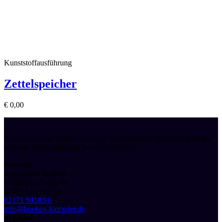
Kunststoffausführung
Zettelspeicher
€
0,00
Ihr individueller Kalenderverlag! Personalisierte Kalender sind das
perfekte Werbemittel für Ihr Unternehmen.
Kontakt
druckhaus boeken
Bürgerbuschweg 48
51381 Leverkusen
02171 94103-0
info@boeken-kalender.de
Toplinks