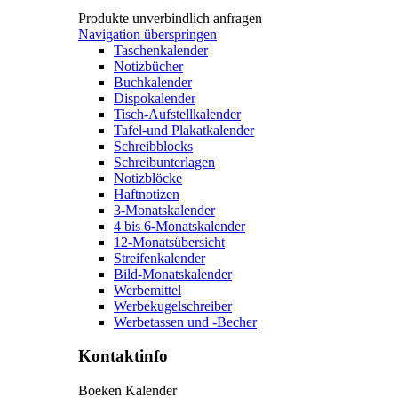
Produkte unverbindlich anfragen
Navigation überspringen
Taschenkalender
Notizbücher
Buchkalender
Dispokalender
Tisch-Aufstellkalender
Tafel-und Plakatkalender
Schreibblocks
Schreibunterlagen
Notizblöcke
Haftnotizen
3-Monatskalender
4 bis 6-Monatskalender
12-Monatsübersicht
Streifenkalender
Bild-Monatskalender
Werbemittel
Werbekugelschreiber
Werbetassen und -Becher
Kontaktinfo
Boeken Kalender