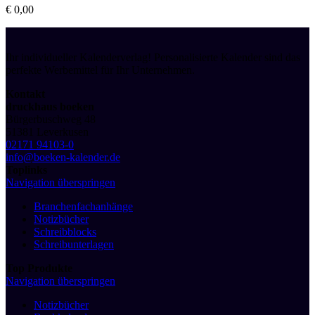
€
0,00
Ihr individueller Kalenderverlag! Personalisierte Kalender sind das
perfekte Werbemittel für Ihr Unternehmen.
Kontakt
druckhaus boeken
Bürgerbuschweg 48
51381 Leverkusen
02171 94103-0
info@boeken-kalender.de
Toplinks
Navigation überspringen
Branchenfachanhänge
Notizbücher
Schreibblocks
Schreibunterlagen
Top Produkte
Navigation überspringen
Notizbücher