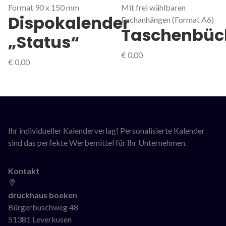
Format 90 x 150 mm
Mit frei wählbaren
Dispokalender
Fachanhängen (Format A6)
Taschenbüc
„Status“
€
0,00
€
0,00
Ihr individueller Kalenderverlag! Personalisierte Kalender
sind das perfekte Werbemittel für Ihr Unternehmen.
Kontakt
druckhaus boeken
Bürgerbuschweg 48
51381 Leverkusen