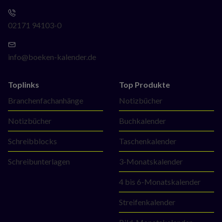
02171 94103-0
info@boeken-kalender.de
Toplinks
Top Produkte
Navigation
Navigation
Branchenfachanhänge
Notizbücher
überspringen
überspringen
Notizbücher
Buchkalender
Schreibblocks
Taschenkalender
Schreibunterlagen
3-Monatskalender
4 bis 6-Monatskalender
Streifenkalender