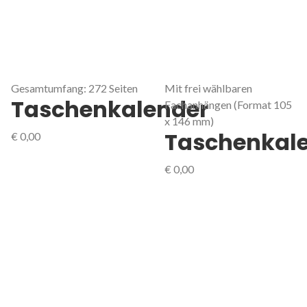
Gesamtumfang: 272 Seiten
Mit frei wählbaren
Taschenkalender
Fachanhängen (Format 105
x 146 mm)
Taschenkal
€
0,00
€
0,00