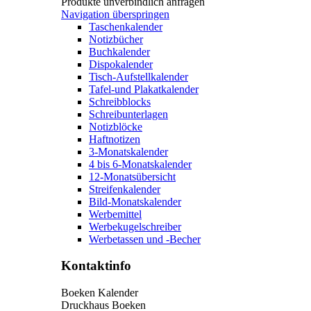
Produkte unverbindlich anfragen
Navigation überspringen
Taschenkalender
Notizbücher
Buchkalender
Dispokalender
Tisch-Aufstellkalender
Tafel-und Plakatkalender
Schreibblocks
Schreibunterlagen
Notizblöcke
Haftnotizen
3-Monatskalender
4 bis 6-Monatskalender
12-Monatsübersicht
Streifenkalender
Bild-Monatskalender
Werbemittel
Werbekugelschreiber
Werbetassen und -Becher
Kontaktinfo
Boeken Kalender
Druckhaus Boeken