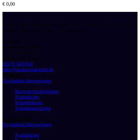
€
0,00
Ihr individueller Kalenderverlag! Personalisierte Kalender sind das
perfekte Werbemittel für Ihr Unternehmen.
Kontakt
druckhaus boeken
Bürgerbuschweg 48
51381 Leverkusen
02171 94103-0
info@boeken-kalender.de
Toplinks
Navigation überspringen
Branchenfachanhänge
Notizbücher
Schreibblocks
Schreibunterlagen
Top Produkte
Navigation überspringen
Notizbücher