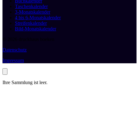
Buchkalender
Taschenkalender
3-Monatskalender
4 bis 6-Monatskalender
Streifenkalender
Bild-Monatskalender
© 2026 druckhaus boeken
Datenschutz
Impressum
Ihre Sammlung ist leer.