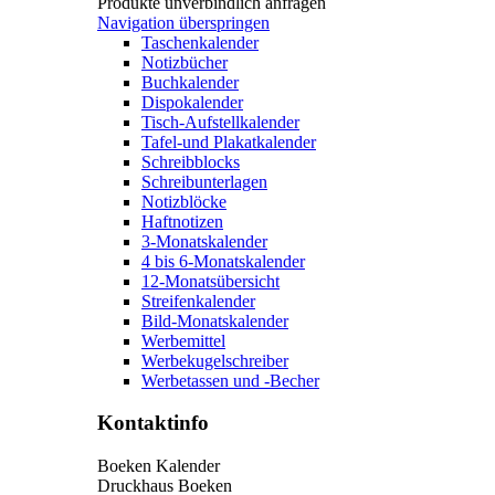
Produkte unverbindlich anfragen
Navigation überspringen
Taschenkalender
Notizbücher
Buchkalender
Dispokalender
Tisch-Aufstellkalender
Tafel-und Plakatkalender
Schreibblocks
Schreibunterlagen
Notizblöcke
Haftnotizen
3-Monatskalender
4 bis 6-Monatskalender
12-Monatsübersicht
Streifenkalender
Bild-Monatskalender
Werbemittel
Werbekugelschreiber
Werbetassen und -Becher
Kontaktinfo
Boeken Kalender
Druckhaus Boeken