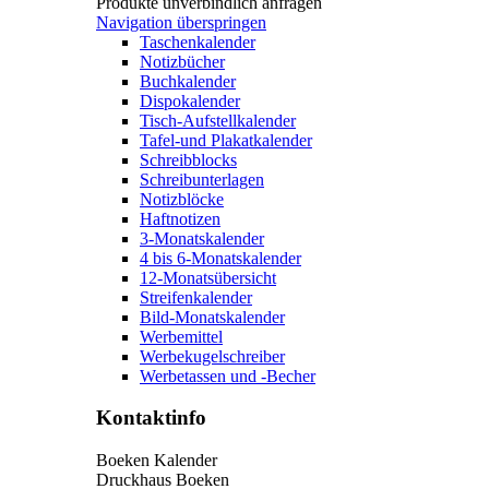
Produkte unverbindlich anfragen
Navigation überspringen
Taschenkalender
Notizbücher
Buchkalender
Dispokalender
Tisch-Aufstellkalender
Tafel-und Plakatkalender
Schreibblocks
Schreibunterlagen
Notizblöcke
Haftnotizen
3-Monatskalender
4 bis 6-Monatskalender
12-Monatsübersicht
Streifenkalender
Bild-Monatskalender
Werbemittel
Werbekugelschreiber
Werbetassen und -Becher
Kontaktinfo
Boeken Kalender
Druckhaus Boeken