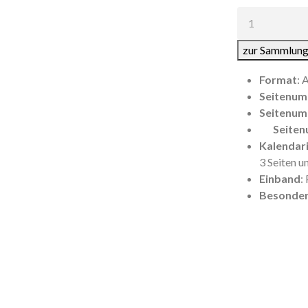
Anzahl:
zur Sammlung
Format
: 
Seitenum
Seitenum
Seite
Kalendar
3 Seiten u
Einband
:
Besonder