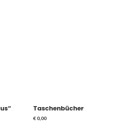
Mit frei wählbaren Fachanhängen
(Format A6)
tus“
Taschenbücher
€
0,00