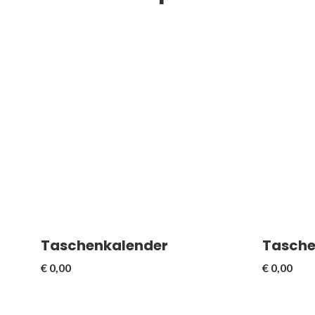
Mit fre
Gesamtumfang: 272 Seiten
(Format
Taschenkalender
Tasche
€
0,00
€
0,00