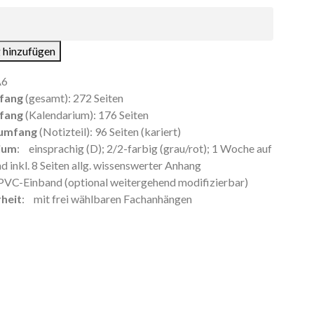
 hinzufügen
A6
fang
(gesamt): 272 Seiten
fang
(Kalendarium): 176 Seiten
numfang
(Notizteil): 96 Seiten (kariert)
ium
: einsprachig (D); 2/2-farbig (grau/rot); 1 Woche auf
nd inkl. 8 Seiten allg. wissenswerter Anhang
 PVC-Einband (optional weitergehend modifizierbar)
heit
: mit frei wählbaren Fachanhängen