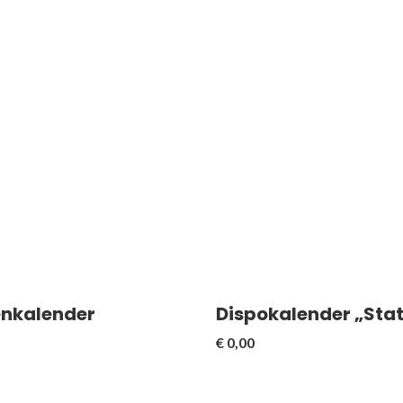
i wählbaren Fachanhängen
 105 x 146 mm)
Format 90 x 150 mm
nkalender
Dispokalender „Sta
€
0,00