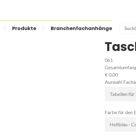
ion
Produkte
Branchenfachanhänge
Suchbeg
ingen
Tasc
061
Gesamtumfang:
€
0,00
Pflichtfeld
Auswahl Facha
Pflichtfeld
Farbe für den 