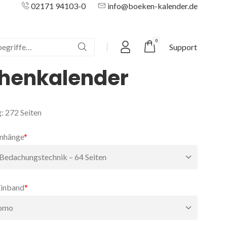
02171 94103-0
info@boeken-kalender.de
0
Support
riffe
Mein Konto
henkalender
 272 Seiten
nhänge
*
Einband
*