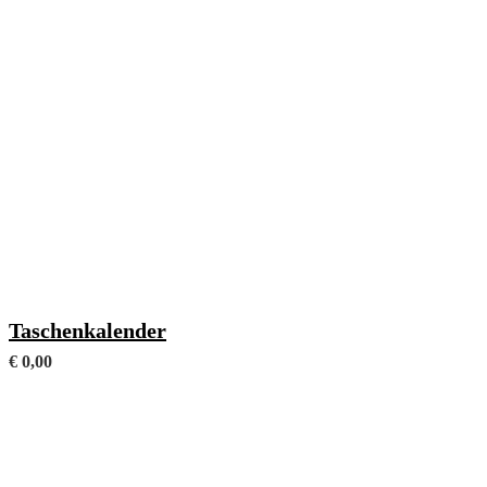
Gesamtumfang: 272 Seiten
Taschenkalender
€
0,00