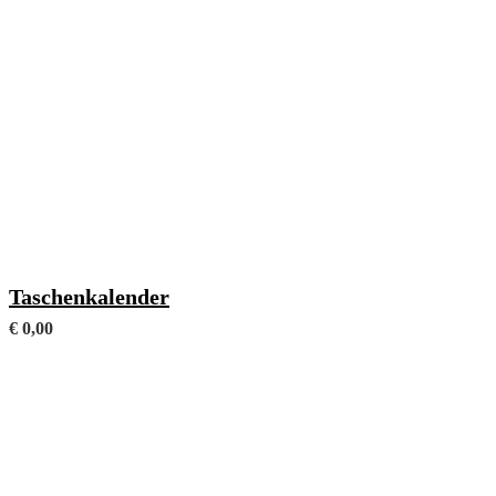
Mit frei wählbaren Fachanhängen (Format 105 x 146 mm)
Taschenkalender
€
0,00