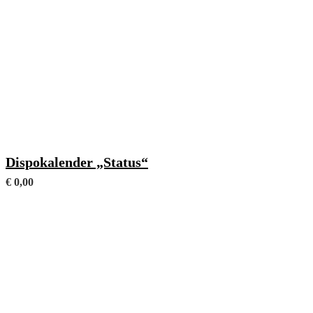
Format 90 x 150 mm
Dispokalender „Status“
€
0,00