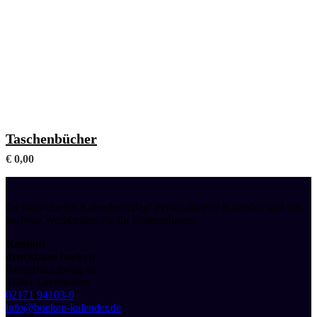
Mit frei wählbaren Fachanhängen (Format A6)
Taschenbücher
€
0,00
Ihr individueller Kalenderverlag! Personalisierte Kalender sind das
perfekte Werbemittel für Ihr Unternehmen.
Kontakt
druckhaus boeken
Bürgerbuschweg 48
51381 Leverkusen
02171 94103-0
info@boeken-kalender.de