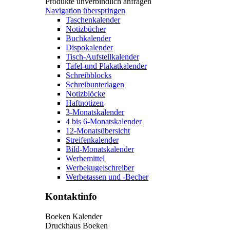
Produkte unverbindlich anfragen
Navigation überspringen
Taschenkalender
Notizbücher
Buchkalender
Dispokalender
Tisch-Aufstellkalender
Tafel-und Plakatkalender
Schreibblocks
Schreibunterlagen
Notizblöcke
Haftnotizen
3-Monatskalender
4 bis 6-Monatskalender
12-Monatsübersicht
Streifenkalender
Bild-Monatskalender
Werbemittel
Werbekugelschreiber
Werbetassen und -Becher
Kontaktinfo
Boeken Kalender
Druckhaus Boeken