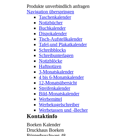
Produkte unverbindlich anfragen
Navigation überspringen
Taschenkalender
Notizbücher
Buchkalender
Dispokalender
Tisch-Aufstellkalender
Tafel-und Plakatkalender
Schreibblocks
Schreibunterlagen
Notizblöcke
Haftnotizen
3-Monatskalender
4 bis 6-Monatskalender
12-Monatsübersicht
Streifenkalender
Bild-Monatskalender
Werbemittel
Werbekugelschreiber
Werbetassen und -Becher
Kontaktinfo
Boeken Kalender
Druckhaus Boeken
Bürgerbuschweg 48