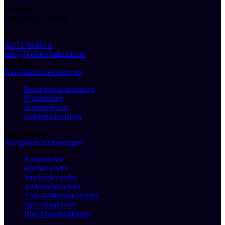
Kontakt
druckhaus boeken
Bürgerbuschweg 48
51381 Leverkusen
02171 94103-0
info@boeken-kalender.de
Toplinks
Navigation überspringen
Branchenfachanhänge
Notizbücher
Schreibblocks
Schreibunterlagen
Top Produkte
Navigation überspringen
Notizbücher
Buchkalender
Taschenkalender
3-Monatskalender
4 bis 6-Monatskalender
Streifenkalender
Bild-Monatskalender