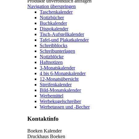
Produkte unverbindlich anfragen
Navigation überspringen
Taschenkalender
Notizbücher
Buchkalender
Dispokalender
Tisch-Aufstellkalender
Tafel-und Plakatkalender
Schreibblocks
Schreibunterlagen
Notizblöcke
Haftnotizen
3-Monatskalender
4 bis 6-Monatskalender
12-Monatsübersicht
Streifenkalender
Bild-Monatskalender
Werbemittel
Werbekugelschreiber
Werbetassen und -Becher
Kontaktinfo
Boeken Kalender
Druckhaus Boeken