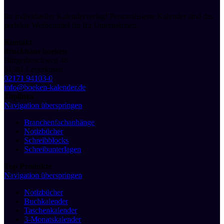
Ihr individueller Kalenderverlag! Personalisierte Kalender sind das
perfekte Werbemittel für Ihr Unternehmen.
Kontakt
druckhaus boeken
Bürgerbuschweg 48
51381 Leverkusen
02171 94103-0
info@boeken-kalender.de
Toplinks
Navigation überspringen
Branchenfachanhänge
Notizbücher
Schreibblocks
Schreibunterlagen
Top Produkte
Navigation überspringen
Notizbücher
Buchkalender
Taschenkalender
3-Monatskalender