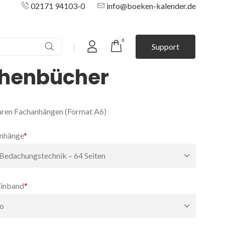
02171 94103-0
info@boeken-kalender.de
0
Support
Mein Konto
henbücher
aren Fachanhängen (Format A6)
nhänge
*
Einband
*