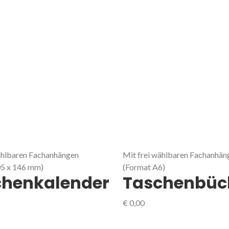
ählbaren Fachanhängen
Mit frei wählbaren Fachanhän
05 x 146 mm)
(Format A6)
chenkalender
Taschenbüc
€
0,00