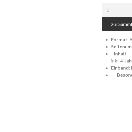
Anzahl:
zur Samml
Format
: 
Seitenum
Inhalt
: 
inkl. 4-Ja
Einband
:
Besond