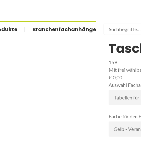
odukte
Branchenfachanhänge
Suchbegriffe
Tasc
159
Mit frei wählb
€
0,00
Pflichtfeld
Auswahl Facha
Pflichtfeld
Farbe für den 