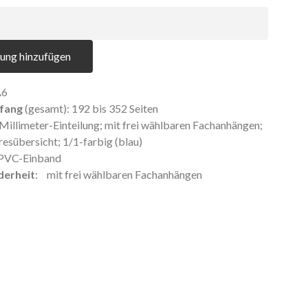
ung hinzufügen
A6
fang
(gesamt): 192 bis 352 Seiten
Millimeter-Einteilung; mit frei wählbaren Fachanhängen;
hresübersicht; 1/1-farbig (blau)
 PVC-Einband
erheit
: mit frei wählbaren Fachanhängen