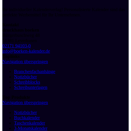
Ihr individueller Kalenderverlag! Personalisierte Kalender sind das
perfekte Werbemittel für Ihr Unternehmen.
Kontakt
druckhaus boeken
Bürgerbuschweg 48
51381 Leverkusen
02171 94103-0
info@boeken-kalender.de
Toplinks
Navigation überspringen
Branchenfachanhänge
Notizbücher
Schreibblocks
Schreibunterlagen
Top Produkte
Navigation überspringen
Notizbücher
Buchkalender
Taschenkalender
3-Monatskalender