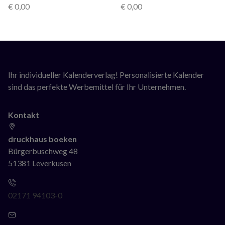
€
0,00
€
0,00
Ihr individueller Kalenderverlag! Personalisierte Kalender
sind das perfekte Werbemittel für Ihr Unternehmen.
Kontakt
druckhaus boeken
Bürgerbuschweg 48
51381 Leverkusen
02171 94103-0