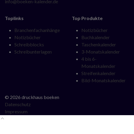
info@boeken-kalender.de
Toplinks
Top Produkte
Navigation
Navigation
Branchenfachanhänge
Notizbücher
überspringen
überspringen
Notizbücher
Buchkalender
Schreibblocks
Taschenkalender
Schreibunterlagen
3-Monatskalender
4 bis 6-
Monatskalender
Streifenkalender
Bild-Monatskalender
© 2026 druckhaus boeken
Datenschutz
Impressum