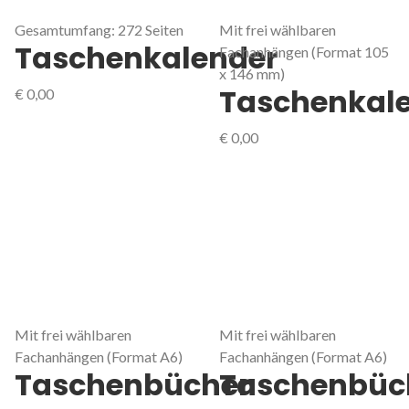
Gesamtumfang: 272 Seiten
Mit frei wählbaren
Taschenkalender
Fachanhängen (Format 105
x 146 mm)
Taschenkal
€
0,00
€
0,00
Mit frei wählbaren
Mit frei wählbaren
Fachanhängen (Format A6)
Fachanhängen (Format A6)
Taschenbücher
Taschenbüc