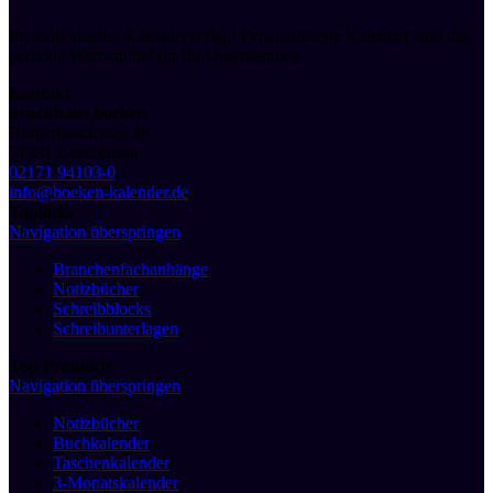
Ihr individueller Kalenderverlag! Personalisierte Kalender sind das
perfekte Werbemittel für Ihr Unternehmen.
Kontakt
druckhaus boeken
Bürgerbuschweg 48
51381 Leverkusen
02171 94103-0
info@boeken-kalender.de
Toplinks
Navigation überspringen
Branchenfachanhänge
Notizbücher
Schreibblocks
Schreibunterlagen
Top Produkte
Navigation überspringen
Notizbücher
Buchkalender
Taschenkalender
3-Monatskalender