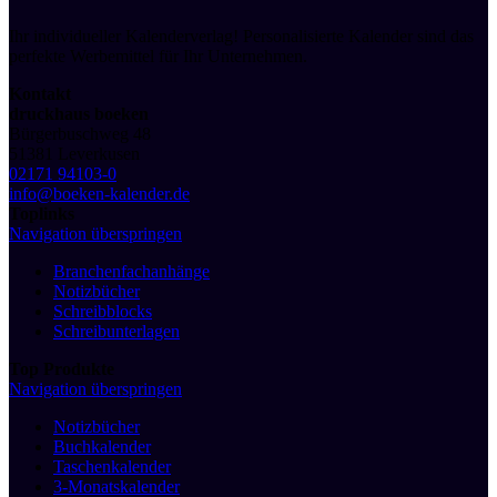
Ihr individueller Kalenderverlag! Personalisierte Kalender sind das
perfekte Werbemittel für Ihr Unternehmen.
Kontakt
druckhaus boeken
Bürgerbuschweg 48
51381 Leverkusen
02171 94103-0
info@boeken-kalender.de
Toplinks
Navigation überspringen
Branchenfachanhänge
Notizbücher
Schreibblocks
Schreibunterlagen
Top Produkte
Navigation überspringen
Notizbücher
Buchkalender
Taschenkalender
3-Monatskalender