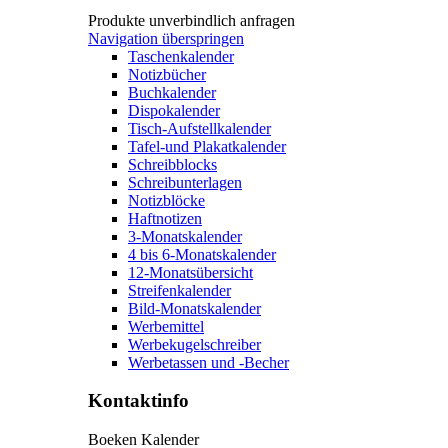
Produkte unverbindlich anfragen
Navigation überspringen
Taschenkalender
Notizbücher
Buchkalender
Dispokalender
Tisch-Aufstellkalender
Tafel-und Plakatkalender
Schreibblocks
Schreibunterlagen
Notizblöcke
Haftnotizen
3-Monatskalender
4 bis 6-Monatskalender
12-Monatsübersicht
Streifenkalender
Bild-Monatskalender
Werbemittel
Werbekugelschreiber
Werbetassen und -Becher
Kontaktinfo
Boeken Kalender