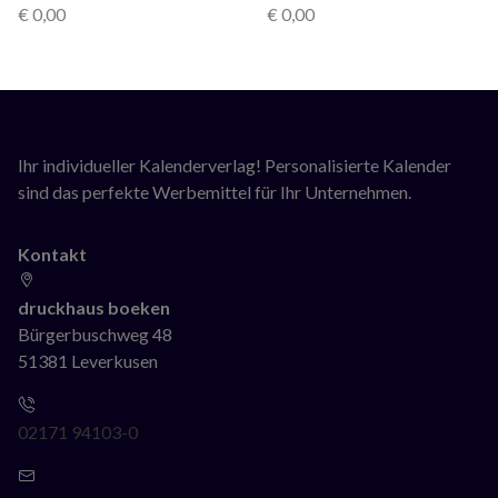
€
0,00
€
0,00
Ihr individueller Kalenderverlag! Personalisierte Kalender
sind das perfekte Werbemittel für Ihr Unternehmen.
Kontakt
druckhaus boeken
Bürgerbuschweg 48
51381 Leverkusen
02171 94103-0