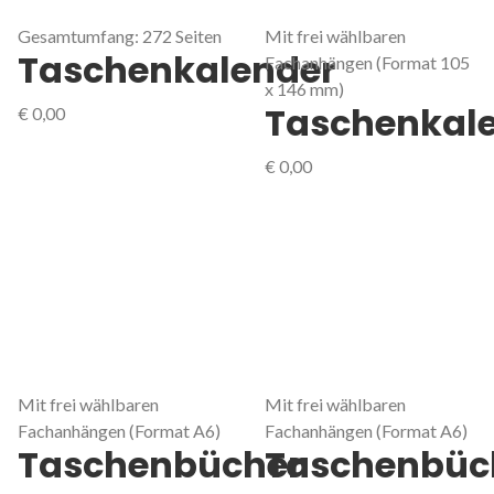
Gesamtumfang: 272 Seiten
Mit frei wählbaren
Taschenkalender
Fachanhängen (Format 105
x 146 mm)
Taschenkal
€
0,00
€
0,00
Mit frei wählbaren
Mit frei wählbaren
Fachanhängen (Format A6)
Fachanhängen (Format A6)
Taschenbücher
Taschenbüc