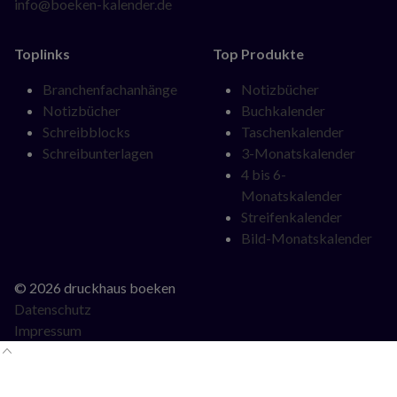
info@boeken-kalender.de
Toplinks
Top Produkte
Navigation
Navigation
Branchenfachanhänge
Notizbücher
überspringen
überspringen
Notizbücher
Buchkalender
Schreibblocks
Taschenkalender
Schreibunterlagen
3-Monatskalender
4 bis 6-
Monatskalender
Streifenkalender
Bild-Monatskalender
© 2026 druckhaus boeken
Datenschutz
Impressum