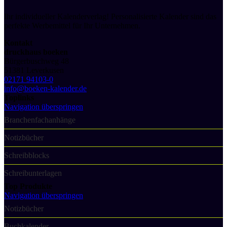
Ihr individueller Kalenderverlag! Personalisierte Kalender sind das
perfekte Werbemittel für Ihr Unternehmen.
Kontakt
druckhaus boeken
Bürgerbuschweg 48
51381 Leverkusen
02171 94103-0
info@boeken-kalender.de
Toplinks
Navigation überspringen
Branchenfachanhänge
Notizbücher
Schreibblocks
Schreibunterlagen
Top Produkte
Navigation überspringen
Notizbücher
Buchkalender