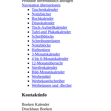
Produkte unverbindlich anfragen
Navigation überspringen
Taschenkalender
Notizbücher
Buchkalender
Dispokalender
Tisch-Aufstellkalender
Tafel-und Plakatkalender
Schreibblocks
Schreibunterlagen
Notizblöcke
Haftnotizen
3-Monatskalender
4 bis 6-Monatskalender
12-Monatsübersicht
Streifenkalender
Bild-Monatskalender
Werbemittel
Werbekugelschreiber
Werbetassen und -Becher
Kontaktinfo
Boeken Kalender
Druckhaus Boeken