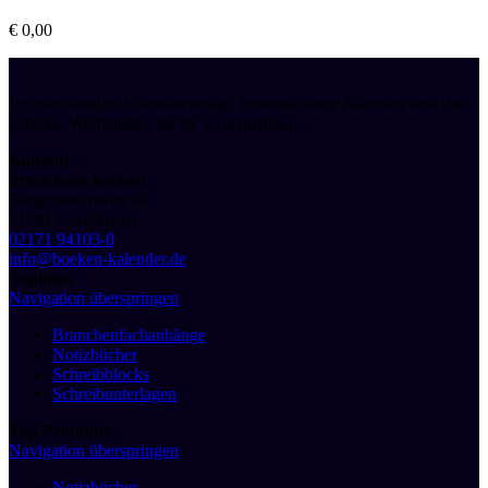
€
0,00
Ihr individueller Kalenderverlag! Personalisierte Kalender sind das
perfekte Werbemittel für Ihr Unternehmen.
Kontakt
druckhaus boeken
Bürgerbuschweg 48
51381 Leverkusen
02171 94103-0
info@boeken-kalender.de
Toplinks
Navigation überspringen
Branchenfachanhänge
Notizbücher
Schreibblocks
Schreibunterlagen
Top Produkte
Navigation überspringen
Notizbücher