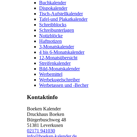
Buchkalender
Dispokalender
Tisch-Aufstellkalender
Tafel-und Plakatkalender
Schreibblocks
Schreibunterlagen
Notizblöcke
Haftnotizen
3-Monatskalender
4 bis 6-Monatskalender
12-Monatsübersicht
Streifenkalender
Bild-Monatskalender
Werbemittel
Werbekugelschreiber
Werbetassen und -Becher
Kontaktinfo
Boeken Kalender
Druckhaus Boeken
Bürgerbuschweg 48
51381 Leverkusen
02171 941030
info@boeken-kalender.de