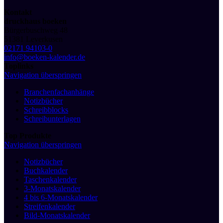
Kontakt
druckhaus boeken
Bürgerbuschweg 48
51381 Leverkusen
02171 94103-0
info@boeken-kalender.de
Toplinks
Navigation überspringen
Branchenfachanhänge
Notizbücher
Schreibblocks
Schreibunterlagen
Top Produkte
Navigation überspringen
Notizbücher
Buchkalender
Taschenkalender
3-Monatskalender
4 bis 6-Monatskalender
Streifenkalender
Bild-Monatskalender