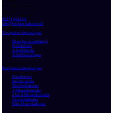
Kontakt
druckhaus boeken
Bürgerbuschweg 48
51381 Leverkusen
02171 94103-0
info@boeken-kalender.de
Toplinks
Navigation überspringen
Branchenfachanhänge
Notizbücher
Schreibblocks
Schreibunterlagen
Top Produkte
Navigation überspringen
Notizbücher
Buchkalender
Taschenkalender
3-Monatskalender
4 bis 6-Monatskalender
Streifenkalender
Bild-Monatskalender
© 2026 druckhaus boeken