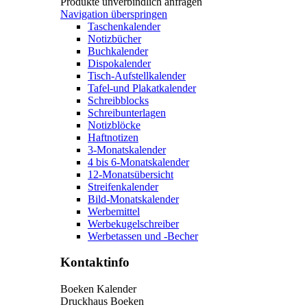
Produkte unverbindlich anfragen
Navigation überspringen
Taschenkalender
Notizbücher
Buchkalender
Dispokalender
Tisch-Aufstellkalender
Tafel-und Plakatkalender
Schreibblocks
Schreibunterlagen
Notizblöcke
Haftnotizen
3-Monatskalender
4 bis 6-Monatskalender
12-Monatsübersicht
Streifenkalender
Bild-Monatskalender
Werbemittel
Werbekugelschreiber
Werbetassen und -Becher
Kontaktinfo
Boeken Kalender
Druckhaus Boeken