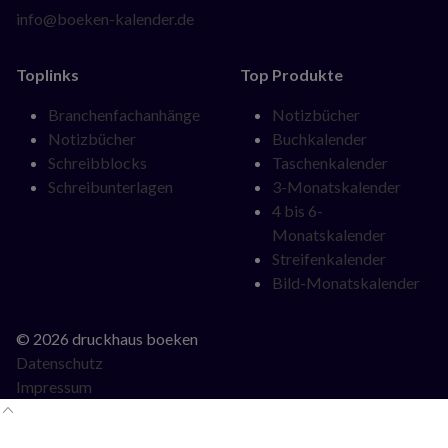
info@boeken-kalender.de
Toplinks
Top Produkte
Navigation
Navigation
Branchenfachanhänge
Notizbücher
überspringen
überspringen
Notizbücher
Buchkalender
Schreibblocks
Taschenkalender
Schreibunterlagen
3-Monatskalender
4 bis 6-
Monatskalender
Streifenkalender
Bild-Monatskalender
© 2026 druckhaus boeken
Datenschutz
Impressum