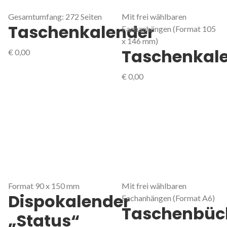
Gesamtumfang: 272 Seiten
Mit frei wählbaren
Taschenkalender
Fachanhängen (Format 105
x 146 mm)
Taschenkal
€
0,00
€
0,00
Format 90 x 150 mm
Mit frei wählbaren
Dispokalender
Fachanhängen (Format A6)
Taschenbüc
„Status“