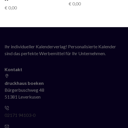
€
0,00
€
0,00
Ihr individueller Kalenderverlag! Personalisierte Kalender
sind das perfekte Werbemittel für Ihr Unternehmen.
Kontakt
druckhaus boeken
Bürgerbuschweg 48
51381 Leverkusen
02171 94103-0