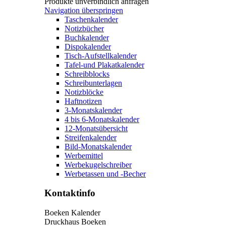
Produkte unverbindlich anfragen
Navigation überspringen
Taschenkalender
Notizbücher
Buchkalender
Dispokalender
Tisch-Aufstellkalender
Tafel-und Plakatkalender
Schreibblocks
Schreibunterlagen
Notizblöcke
Haftnotizen
3-Monatskalender
4 bis 6-Monatskalender
12-Monatsübersicht
Streifenkalender
Bild-Monatskalender
Werbemittel
Werbekugelschreiber
Werbetassen und -Becher
Kontaktinfo
Boeken Kalender
Druckhaus Boeken