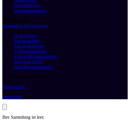
Notizbücher
Schreibblocks
Schreibunterlagen
Top Produkte
Navigation überspringen
Notizbücher
Buchkalender
Taschenkalender
3-Monatskalender
4 bis 6-Monatskalender
Streifenkalender
Bild-Monatskalender
© 2026 druckhaus boeken
Datenschutz
Impressum
Ihre Sammlung ist leer.