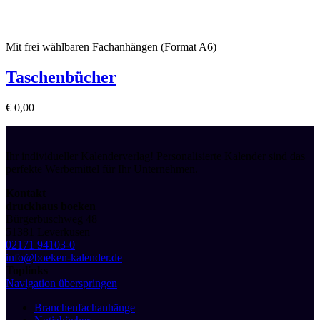
Mit frei wählbaren Fachanhängen (Format A6)
Taschenbücher
€
0,00
Ihr individueller Kalenderverlag! Personalisierte Kalender sind das
perfekte Werbemittel für Ihr Unternehmen.
Kontakt
druckhaus boeken
Bürgerbuschweg 48
51381 Leverkusen
02171 94103-0
info@boeken-kalender.de
Toplinks
Navigation überspringen
Branchenfachanhänge