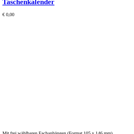
Taschenkalender
€
0,00
Mit frei wählbaren Fachanhängen (Format 105 x 146 mm)