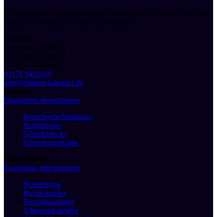
Ihr individueller Kalenderverlag! Personalisierte Kalender sind das
perfekte Werbemittel für Ihr Unternehmen.
Kontakt
druckhaus boeken
Bürgerbuschweg 48
51381 Leverkusen
02171 94103-0
info@boeken-kalender.de
Toplinks
Navigation überspringen
Branchenfachanhänge
Notizbücher
Schreibblocks
Schreibunterlagen
Top Produkte
Navigation überspringen
Notizbücher
Buchkalender
Taschenkalender
3-Monatskalender