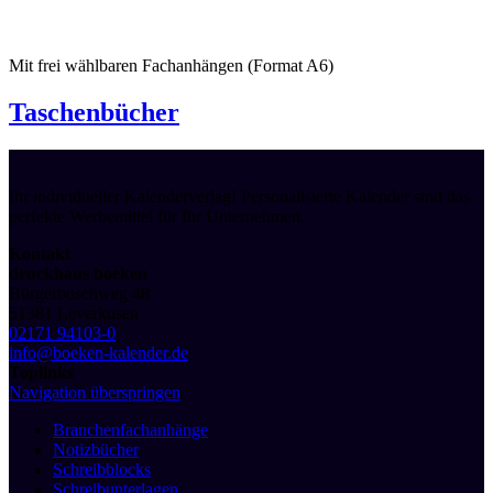
Mit frei wählbaren Fachanhängen (Format A6)
Taschenbücher
Ihr individueller Kalenderverlag! Personalisierte Kalender sind das
perfekte Werbemittel für Ihr Unternehmen.
Kontakt
druckhaus boeken
Bürgerbuschweg 48
51381 Leverkusen
02171 94103-0
info@boeken-kalender.de
Toplinks
Navigation überspringen
Branchenfachanhänge
Notizbücher
Schreibblocks
Schreibunterlagen