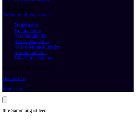
Top Produkte
Navigation überspringen
Notizbücher
Buchkalender
Taschenkalender
3-Monatskalender
4 bis 6-Monatskalender
Streifenkalender
Bild-Monatskalender
© 2026 druckhaus boeken
Datenschutz
Impressum
Ihre Sammlung ist leer.