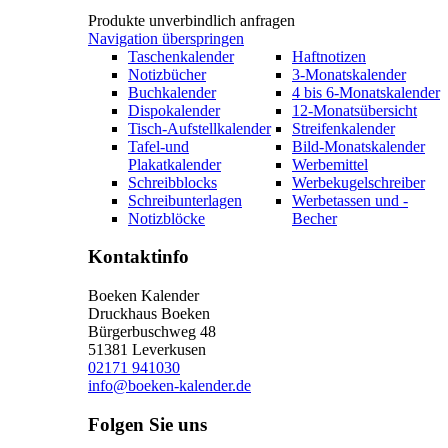
Produkte unverbindlich anfragen
Navigation überspringen
Taschenkalender
Haftnotizen
Notizbücher
3-Monatskalender
Buchkalender
4 bis 6-Monatskalender
Dispokalender
12-Monatsübersicht
Tisch-Aufstellkalender
Streifenkalender
Tafel-und
Bild-Monatskalender
Plakatkalender
Werbemittel
Schreibblocks
Werbekugelschreiber
Schreibunterlagen
Werbetassen und -
Notizblöcke
Becher
Kontaktinfo
Boeken Kalender
Druckhaus Boeken
Bürgerbuschweg 48
51381 Leverkusen
02171 941030
info@boeken-kalender.de
Folgen Sie uns