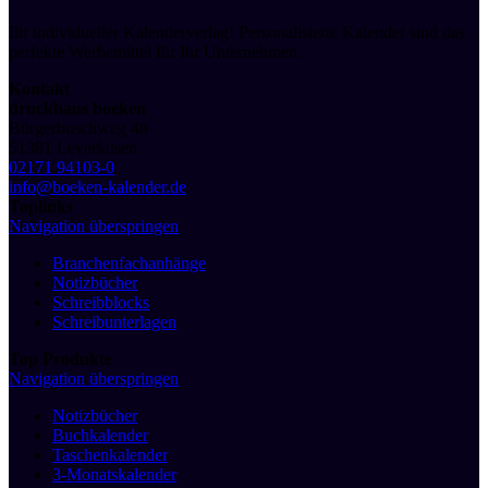
Ihr individueller Kalenderverlag! Personalisierte Kalender sind das
perfekte Werbemittel für Ihr Unternehmen.
Kontakt
druckhaus boeken
Bürgerbuschweg 48
51381 Leverkusen
02171 94103-0
info@boeken-kalender.de
Toplinks
Navigation überspringen
Branchenfachanhänge
Notizbücher
Schreibblocks
Schreibunterlagen
Top Produkte
Navigation überspringen
Notizbücher
Buchkalender
Taschenkalender
3-Monatskalender