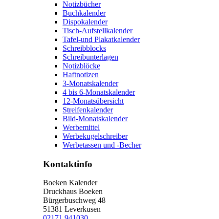
Notizbücher
Buchkalender
Dispokalender
Tisch-Aufstellkalender
Tafel-und Plakatkalender
Schreibblocks
Schreibunterlagen
Notizblöcke
Haftnotizen
3-Monatskalender
4 bis 6-Monatskalender
12-Monatsübersicht
Streifenkalender
Bild-Monatskalender
Werbemittel
Werbekugelschreiber
Werbetassen und -Becher
Kontaktinfo
Boeken Kalender
Druckhaus Boeken
Bürgerbuschweg 48
51381 Leverkusen
02171 941030