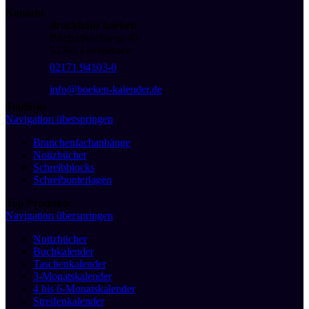
Kontakt
druckhaus boeken
Bürgerbuschweg 48
51381 Leverkusen
02171 94103-0
info@boeken-kalender.de
Toplinks
Navigation überspringen
Branchenfachanhänge
Notizbücher
Schreibblocks
Schreibunterlagen
Top Produkte
Navigation überspringen
Notizbücher
Buchkalender
Taschenkalender
3-Monatskalender
4 bis 6-Monatskalender
Streifenkalender