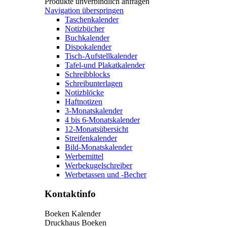
Produkte unverbindlich anfragen
Navigation überspringen
Taschenkalender
Notizbücher
Buchkalender
Dispokalender
Tisch-Aufstellkalender
Tafel-und Plakatkalender
Schreibblocks
Schreibunterlagen
Notizblöcke
Haftnotizen
3-Monatskalender
4 bis 6-Monatskalender
12-Monatsübersicht
Streifenkalender
Bild-Monatskalender
Werbemittel
Werbekugelschreiber
Werbetassen und -Becher
Kontaktinfo
Boeken Kalender
Druckhaus Boeken