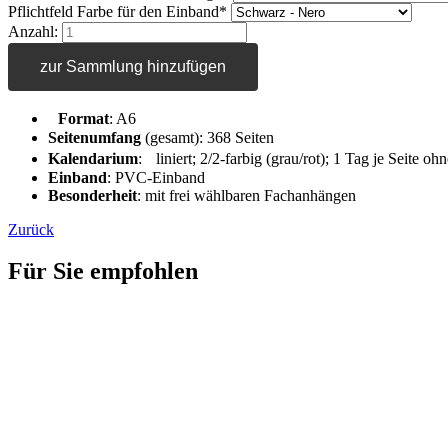
Pflichtfeld
Farbe für den Einband
*
Anzahl:
zur Sammlung hinzufügen
Format
: A6
Seitenumfang
(gesamt): 368 Seiten
Kalendarium
: liniert; 2/2-farbig (grau/rot); 1 Tag je Seite 
Einband
: PVC-Einband
Besonderheit
: mit frei wählbaren Fachanhängen
Zurück
Für Sie empfohlen