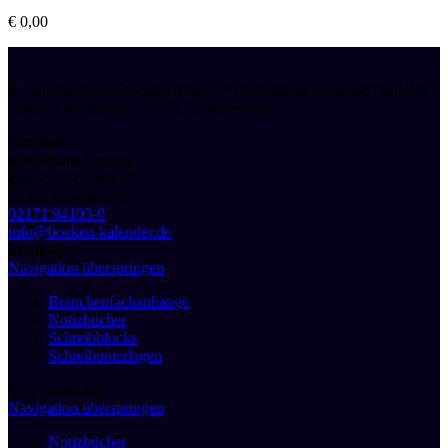
€
0,00
Ihr individueller Kalenderverlag! Personalisierte Kalender sind das
perfekte Werbemittel für Ihr Unternehmen.
Kontakt
druckhaus boeken
Bürgerbuschweg 48
51381 Leverkusen
02171 94103-0
info@boeken-kalender.de
Toplinks
Navigation überspringen
Branchenfachanhänge
Notizbücher
Schreibblocks
Schreibunterlagen
Top Produkte
Navigation überspringen
Notizbücher