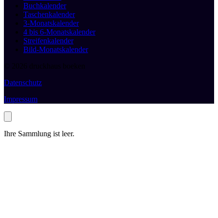
Buchkalender
Taschenkalender
3-Monatskalender
4 bis 6-Monatskalender
Streifenkalender
Bild-Monatskalender
© 2026 druckhaus boeken
Datenschutz
Impressum
Ihre Sammlung ist leer.