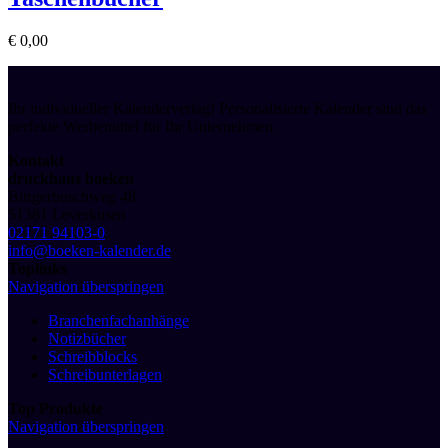
€
0,00
Ihr individueller Kalenderverlag! Personalisierte Kalender sind das
perfekte Werbemittel für Ihr Unternehmen.
Kontakt
druckhaus boeken
Bürgerbuschweg 48
51381 Leverkusen
02171 94103-0
info@boeken-kalender.de
Toplinks
Navigation überspringen
Branchenfachanhänge
Notizbücher
Schreibblocks
Schreibunterlagen
Top Produkte
Navigation überspringen