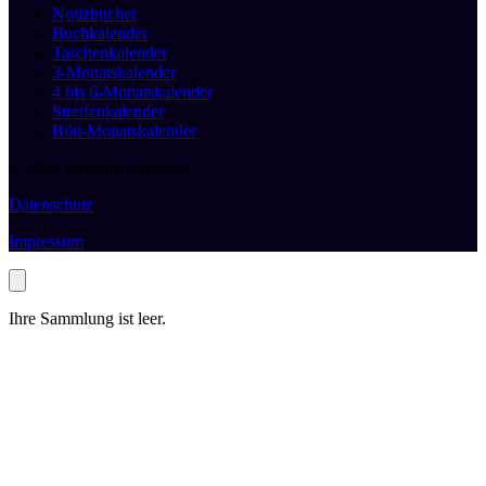
Notizbücher
Buchkalender
Taschenkalender
3-Monatskalender
4 bis 6-Monatskalender
Streifenkalender
Bild-Monatskalender
© 2026 druckhaus boeken
Datenschutz
Impressum
Ihre Sammlung ist leer.