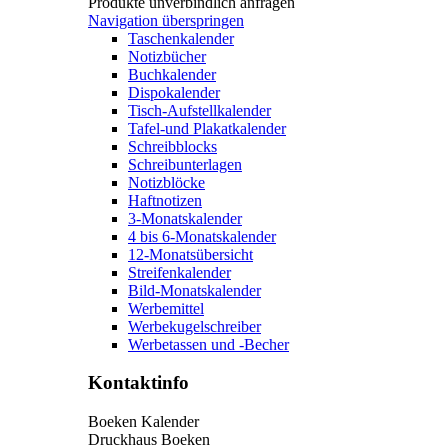
Produkte unverbindlich anfragen
Navigation überspringen
Taschenkalender
Notizbücher
Buchkalender
Dispokalender
Tisch-Aufstellkalender
Tafel-und Plakatkalender
Schreibblocks
Schreibunterlagen
Notizblöcke
Haftnotizen
3-Monatskalender
4 bis 6-Monatskalender
12-Monatsübersicht
Streifenkalender
Bild-Monatskalender
Werbemittel
Werbekugelschreiber
Werbetassen und -Becher
Kontaktinfo
Boeken Kalender
Druckhaus Boeken