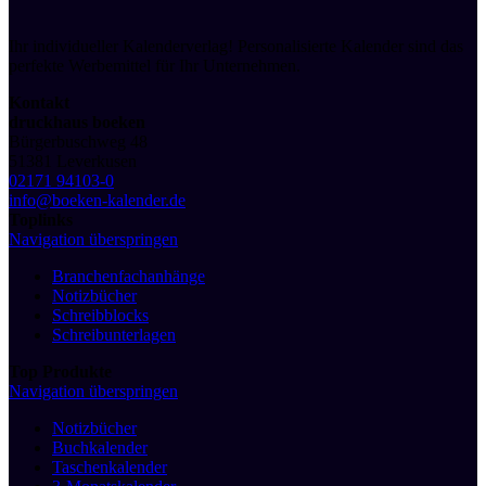
Ihr individueller Kalenderverlag! Personalisierte Kalender sind das
perfekte Werbemittel für Ihr Unternehmen.
Kontakt
druckhaus boeken
Bürgerbuschweg 48
51381 Leverkusen
02171 94103-0
info@boeken-kalender.de
Toplinks
Navigation überspringen
Branchenfachanhänge
Notizbücher
Schreibblocks
Schreibunterlagen
Top Produkte
Navigation überspringen
Notizbücher
Buchkalender
Taschenkalender