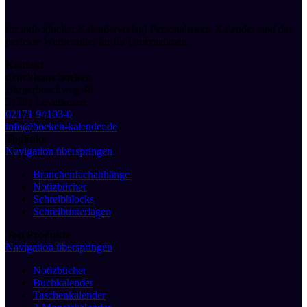
Ihr individueller Kalenderverlag! Personalisierte Kalender sind das
perfekte Werbemittel für Ihr Unternehmen.
Kontakt
druckhaus boeken
Bürgerbuschweg 48
51381 Leverkusen
02171 94103-0
info@boeken-kalender.de
Toplinks
Navigation überspringen
Branchenfachanhänge
Notizbücher
Schreibblocks
Schreibunterlagen
Top Produkte
Navigation überspringen
Notizbücher
Buchkalender
Taschenkalender